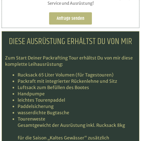
Service und Ausrüstung!
Anfrage senden
DIESE AUSRÜSTUNG ERHÄLTST DU VON MIR
Zum Start Deiner Packrafting Tour erhältst Du von mir diese
komplette Leihausrüstung:
Rucksack 65 Liter Volumen (für Tagestouren)
Packraft mit integrierter Rückenlehne und Sitz
Luftsack zum Befüllen des Bootes
Handpumpe
leichtes Tourenpaddel
Paddelsicherung
wasserdichte Bugtasche
Tourenweste
Gesamtgewicht der Ausrüstung inkl. Rucksack 8kg
für die Saison „Kaltes Gewässer“ zusätzlich